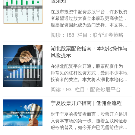
险须知
在股市投资中配资炒股平台，许多投资
者希望通过放大资金来获取更高收益，
股票配资因此成为热门选择。本文将系
统介绍股票配资的基本概念、杠杆策略
阅读：
188
栏目：
联华证券策略
的核心要点以及必须掌握的....
湖北股票配资指南：本地化操作与
风险提示
在湖北配资平台开通，股票配资作为一
种常见的杠杆投资方式，受到不少本地
投资者的关注。本文将从湖北本地化操
作流程、注意事项及风险提示三个方
阅读：
93
栏目：
配资炒股平台
面，为您提供一份实用的配资....
宁夏股票开户指南 | 低佣金流程
对于宁夏的投资者而言，股票开户是进
入资本市场的第一步。随着互联网证券
服务的普及，如今开户已无需前往营业
部排队，通过手机即可完成全部操作。