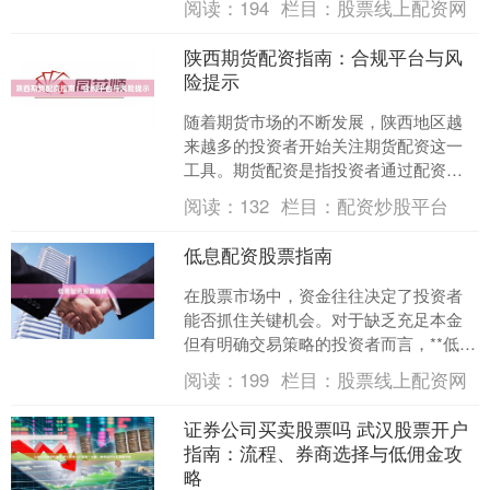
阅读：
194
栏目：
股票线上配资网
本文将为您梳理宁夏地区股....
陕西期货配资指南：合规平台与风
险提示
随着期货市场的不断发展，陕西地区越
来越多的投资者开始关注期货配资这一
工具。期货配资是指投资者通过配资平
台借入资金，以放大交易杠杆，从而在
阅读：
132
栏目：
配资炒股平台
期货市场中博取更高收益。....
低息配资股票指南
在股票市场中，资金往往决定了投资者
能否抓住关键机会。对于缺乏充足本金
但有明确交易策略的投资者而言，**低息
配资**提供了一条放大收益的路径。然
阅读：
199
栏目：
股票线上配资网
而，配资是一把双刃....
证券公司买卖股票吗 武汉股票开户
指南：流程、券商选择与低佣金攻
略