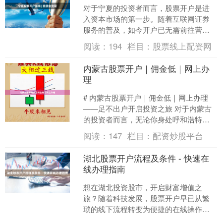
对于宁夏的投资者而言，股票开户是进
入资本市场的第一步。随着互联网证券
服务的普及，如今开户已无需前往营业
部排队，通过手机即可完成全部操作。
阅读：
194
栏目：
股票线上配资网
本文将为您梳理宁夏地区股....
内蒙古股票开户｜佣金低｜网上办
理
# 内蒙古股票开户｜佣金低｜网上办理
——足不出户开启投资之旅 对于内蒙古
的投资者而言，无论你身处呼和浩特的
繁华街区，还是远在呼伦贝尔的辽阔草
阅读：
147
栏目：
配资炒股平台
原，股票开户早已不再....
湖北股票开户流程及条件 - 快速在
线办理指南
想在湖北投资股市，开启财富增值之
旅？随着科技发展，股票开户早已从繁
琐的线下流程转变为便捷的在线操作。
本文将为您详细解读湖北地区股票开户