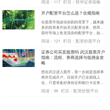
阅读：
117
栏目：
联华证券策略
的具体条件、所需材料，并提....
开户配资平台怎么选？合规指南
在股票市场波动加剧的背景下，越来越
多的投资者开始关注配资业务。然而，
面对市场上鱼龙混杂的配资平台，如何
选择一家合规、安全的平台成为投资者
阅读：
121
栏目：
配资炒股平台
面临的首要难题。本文将为....
证券公司买卖股票吗 武汉股票开户
指南：流程、券商选择与低佣金攻
略
想在武汉进入股市，第一步就是选择券
商并完成开户。目前开户已全面线上
化，只需准备好身份证和银行卡证券公
司买卖股票吗，通过券商官方APP操
阅读：
98
栏目：
配资炒股平台
作，全程约15分钟。基本流....