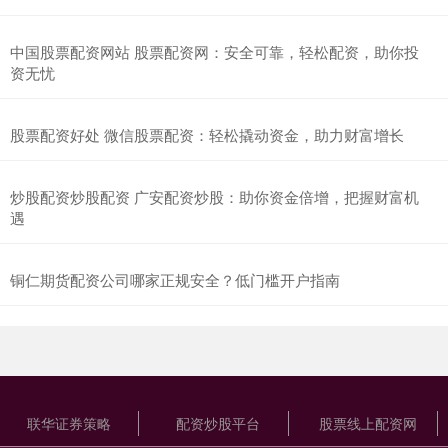
中国股票配资网站 股票配资网：安全可靠，轻松配资，助你投
资无忧
股票配资好处 微信股票配资：轻松撬动资金，助力财富增长
炒股配资炒股配资 广安配资炒股：助你资金倍增，把握财富机
遇
铜仁期货配资公司哪家正规安全？低门槛开户指南
联华证券策略
配资炒股平台
股票线上配资网