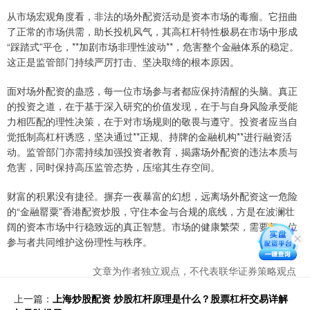
从市场宏观角度看，非法的场外配资活动是资本市场的毒瘤。它扭曲
了正常的市场供需，助长投机风气，其高杠杆特性极易在市场中形成
“踩踏式”平仓，**加剧市场非理性波动**，危害整个金融体系的稳定。
这正是监管部门持续严厉打击、坚决取缔的根本原因。
面对场外配资的蛊惑，每一位市场参与者都应保持清醒的头脑。真正
的投资之道，在于基于深入研究的价值发现，在于与自身风险承受能
力相匹配的理性决策，在于对市场规则的敬畏与遵守。投资者应当自
觉抵制高杠杆诱惑，坚决通过**正规、持牌的金融机构**进行融资活
动。监管部门亦需持续加强投资者教育，揭露场外配资的违法本质与
危害，同时保持高压监管态势，压缩其生存空间。
财富的积累没有捷径。摒弃一夜暴富的幻想，远离场外配资这一危险
的“金融罂粟”香港配资炒股，守住本金与合规的底线，方是在波澜壮
阔的资本市场中行稳致远的真正智慧。市场的健康繁荣，需要每一位
参与者共同维护这份理性与秩序。
文章为作者独立观点，不代表联华证券策略观点
上一篇：
上海炒股配资 炒股杠杆原理是什么？股票杠杆交易详解