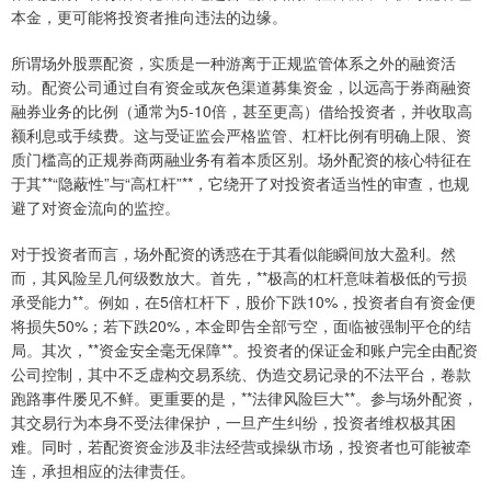
本金，更可能将投资者推向违法的边缘。
所谓场外股票配资，实质是一种游离于正规监管体系之外的融资活
动。配资公司通过自有资金或灰色渠道募集资金，以远高于券商融资
融券业务的比例（通常为5-10倍，甚至更高）借给投资者，并收取高
额利息或手续费。这与受证监会严格监管、杠杆比例有明确上限、资
质门槛高的正规券商两融业务有着本质区别。场外配资的核心特征在
于其**“隐蔽性”与“高杠杆”**，它绕开了对投资者适当性的审查，也规
避了对资金流向的监控。
对于投资者而言，场外配资的诱惑在于其看似能瞬间放大盈利。然
而，其风险呈几何级数放大。首先，**极高的杠杆意味着极低的亏损
承受能力**。例如，在5倍杠杆下，股价下跌10%，投资者自有资金便
将损失50%；若下跌20%，本金即告全部亏空，面临被强制平仓的结
局。其次，**资金安全毫无保障**。投资者的保证金和账户完全由配资
公司控制，其中不乏虚构交易系统、伪造交易记录的不法平台，卷款
跑路事件屡见不鲜。更重要的是，**法律风险巨大**。参与场外配资，
其交易行为本身不受法律保护，一旦产生纠纷，投资者维权极其困
难。同时，若配资资金涉及非法经营或操纵市场，投资者也可能被牵
连，承担相应的法律责任。