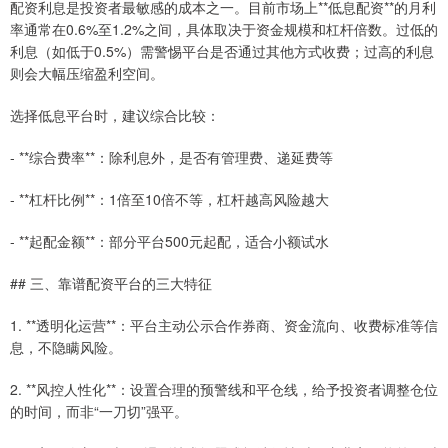
配资利息是投资者最敏感的成本之一。目前市场上**低息配资**的月利
率通常在0.6%至1.2%之间，具体取决于资金规模和杠杆倍数。过低的
利息（如低于0.5%）需警惕平台是否通过其他方式收费；过高的利息
则会大幅压缩盈利空间。
选择低息平台时，建议综合比较：
- **综合费率**：除利息外，是否有管理费、递延费等
- **杠杆比例**：1倍至10倍不等，杠杆越高风险越大
- **起配金额**：部分平台500元起配，适合小额试水
## 三、靠谱配资平台的三大特征
1. **透明化运营**：平台主动公示合作券商、资金流向、收费标准等信
息，不隐瞒风险。
2. **风控人性化**：设置合理的预警线和平仓线，给予投资者调整仓位
的时间，而非“一刀切”强平。