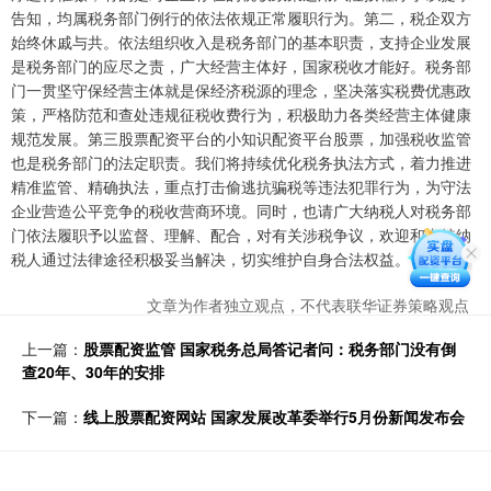
告知，均属税务部门例行的依法依规正常履职行为。第二，税企双方
始终休戚与共。依法组织收入是税务部门的基本职责，支持企业发展
是税务部门的应尽之责，广大经营主体好，国家税收才能好。税务部
门一贯坚守保经营主体就是保经济税源的理念，坚决落实税费优惠政
策，严格防范和查处违规征税收费行为，积极助力各类经营主体健康
规范发展。第三股票配资平台的小知识配资平台股票，加强税收监管
也是税务部门的法定职责。我们将持续优化税务执法方式，着力推进
精准监管、精确执法，重点打击偷逃抗骗税等违法犯罪行为，为守法
企业营造公平竞争的税收营商环境。同时，也请广大纳税人对税务部
门依法履职予以监督、理解、配合，对有关涉税争议，欢迎和支持纳
税人通过法律途径积极妥当解决，切实维护自身合法权益。
文章为作者独立观点，不代表联华证券策略观点
上一篇：
股票配资监管 国家税务总局答记者问：税务部门没有倒
查20年、30年的安排
下一篇：
线上股票配资网站 国家发展改革委举行5月份新闻发布会