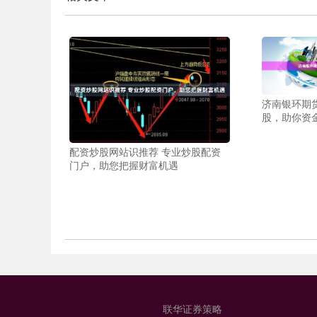
济南银环期
股，助你资
配资炒股网站识推荐 专业炒股配资
门户，助您把握财富机遇
联华证券策略