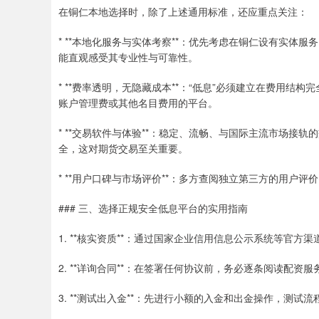
在铜仁本地选择时，除了上述通用标准，还应重点关注：
* **本地化服务与实体考察**：优先考虑在铜仁设有实
能直观感受其专业性与可靠性。
* **费率透明，无隐藏成本**：“低息”必须建立在费用
账户管理费或其他名目费用的平台。
* **交易软件与体验**：稳定、流畅、与国际主流市场
全，这对期货交易至关重要。
* **用户口碑与市场评价**：多方查阅独立第三方的用户
### 三、选择正规安全低息平台的实用指南
1. **核实资质**：通过国家企业信用信息公示系统等官
2. **详询合同**：在签署任何协议前，务必逐条阅读配
3. **测试出入金**：先进行小额的入金和出金操作，测