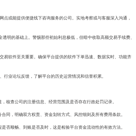
体服务网点或能提供便捷线下咨询服务的公司。实地考察或与客服深入沟通，
结构完全透明的基础上。警惕那些初始利息极低，但暗中收取高额交易手续费、
接轨的交易软件至关重要。确保平台提供的软件下单迅速、数据实时、功能齐
评价、行业论坛反馈，了解平台的历史运营情况和信誉积累。
方渠道，核查公司的注册信息、经营范围及是否存在行政处罚记录。
资服务合同，明确双方权责、资金划转方式、风控细则及所有费用条款。
试流程是否顺畅、到账是否及时，这是检验平台资金流动性的有效方法。