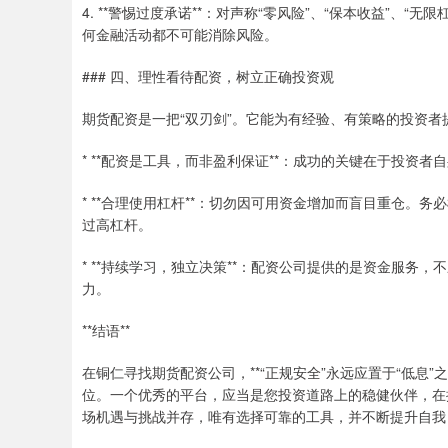
4. **警惕过度承诺**：对声称“零风险”、“保本收益”
何金融活动都不可能消除风险。
### 四、理性看待配资，树立正确投资观
期货配资是一把“双刃剑”。它能为有经验、有策略的投资
* **配资是工具，而非盈利保证**：成功的关键在于投资
* **合理使用杠杆**：切勿因可用资金增加而盲目重仓
过高杠杆。
* **持续学习，独立决策**：配资公司提供的是资金服
力。
**结语**
在铜仁寻找期货配资公司，**“正规安全”永远应置于“低息
位。一个优秀的平台，应当是您投资道路上的稳健伙伴，在
场机遇与挑战并存，唯有选择可靠的工具，并不断提升自我