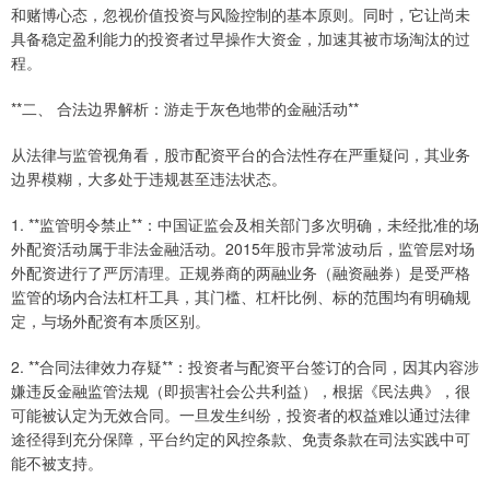
和赌博心态，忽视价值投资与风险控制的基本原则。同时，它让尚未
具备稳定盈利能力的投资者过早操作大资金，加速其被市场淘汰的过
程。
**二、 合法边界解析：游走于灰色地带的金融活动**
从法律与监管视角看，股市配资平台的合法性存在严重疑问，其业务
边界模糊，大多处于违规甚至违法状态。
1. **监管明令禁止**：中国证监会及相关部门多次明确，未经批准的场
外配资活动属于非法金融活动。2015年股市异常波动后，监管层对场
外配资进行了严厉清理。正规券商的两融业务（融资融券）是受严格
监管的场内合法杠杆工具，其门槛、杠杆比例、标的范围均有明确规
定，与场外配资有本质区别。
2. **合同法律效力存疑**：投资者与配资平台签订的合同，因其内容涉
嫌违反金融监管法规（即损害社会公共利益），根据《民法典》，很
可能被认定为无效合同。一旦发生纠纷，投资者的权益难以通过法律
途径得到充分保障，平台约定的风控条款、免责条款在司法实践中可
能不被支持。