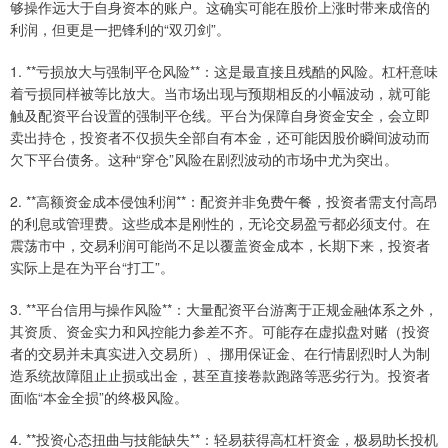
够操作远大于自身资本的账户。这确实可能在股价上涨时带来成倍的
利润，但更是一把锋利的“双刃剑”。
1. **亏损放大与强制平仓风险**：这是最直接且残酷的风险。杠杆意味
着亏损同样被等比放大。当市场出现与预期相反的小幅波动，就可能
触及配资平台设置的强制平仓线。平台为保障自身资金安全，会立即
卖出持仓，投资者不仅损失全部自有本金，还可能因股价瞬间波动而
欠下平台债务。这种“穿仓”风险在剧烈波动的市场中尤为突出。
2. **高额资金成本侵蚀利润**：配资并非免费午餐，投资者需支付高昂
的利息或管理费。这些成本是刚性的，无论交易盈亏都必须支付。在
震荡市中，交易利润可能尚不足以覆盖资金成本，长期下来，投资者
实际上是在为平台“打工”。
3. **平台信用与操作风险**：大量配资平台游离于正规金融体系之外，
其资质、资金实力和风控能力参差不齐。可能存在虚拟盘对赌（投资
者的交易并未真实进入交易所）、挪用保证金、在行情剧烈时人为制
造系统故障阻止止损或出金，甚至直接卷款跑路等恶劣行为。投资者
面临“本金全损”的终极风险。
4. **投资心态扭曲与技能缺失**：轻易获得高杠杆资金，极易助长投机