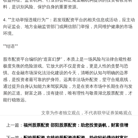
料，是识别风险、保护自身的重要资源。
4. **主动举报违规行为**：若发现配资平台的相关信息或活动，应主动
向证监会、地方金融监管部门或网信部门举报，共同维护健康的市场
环境。
**结语**
股市配资平台编织的“造富幻梦”，本质上是一场风险与法律合规性都
极度失衡的危险游戏。它放大的不仅是资金，更是人性的贪婪与恐
惧。在金融市场深化法治化建设的今天，清晰的认知与明确的边界
感，是投资者最可靠的护身符。远离非法场外配资，坚守合规底线，
通过提升自身认知能力来驾驭风险，方是在资本市场中长期生存与发
展的正道。财富之路，没有捷径，唯有理性与敬畏湖北股票配资，才
能行稳致远。
文章为作者独立观点，不代表联华证券策略观点
上一篇：
福州股票配资 邵阳股票配资：助您投资扬帆，财富倍增
下一篇：
配炒股配资 在线炒股配资选配资，助你轻松撬动财富杠