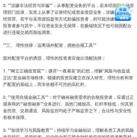
3. **涉嫌非法经营与诈骗**：从事配资业务的平台，若未经国家金融管
理部门批准，实质上从事了证券经纪或资金借贷业务，涉嫌构成非法
经营罪。若平台采用虚拟盘等方式欺骗投资者，则可能涉嫌诈骗罪。
投资者参与其中，不仅资金安全无保障，在极端情况下也可能因配合
进行违规交易而面临调查。
**三、 理性抉择：远离场外配资，拥抱合规工具**
面对配资平台的诱惑，理性的投资者应做出清醒抉择：
1. **树立正确投资观**：摒弃“一夜暴富”的幻想，理解“风险与收益成
正比”是金融市场铁律。稳健的投资应建立在深入研究、理性分析和资
产配置的基础上，而非依赖不可控的高杠杆。
2. **使用合规金融工具**：对于确有融资需求的合格投资者，应通过正
规券商的**融资融券**业务进行。虽然门槛较高、杠杆率较低，但其资
金托管、交易通道、风险监控均处于严格监管之下，合法性与安全性
有根本保障。
3. **加强学习与风险教育**：持续学习金融知识，理解各类工具的风险
收益特征。监管机构、行业协会和正规金融机构提供的投资者教育材